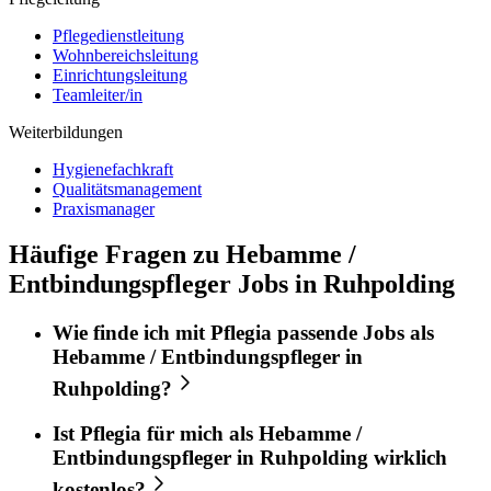
Pflegedienstleitung
Wohnbereichsleitung
Einrichtungsleitung
Teamleiter/in
Weiterbildungen
Hygienefachkraft
Qualitätsmanagement
Praxismanager
Häufige Fragen zu Hebamme /
Entbindungspfleger Jobs in Ruhpolding
Wie finde ich mit
Pflegia
passende Jobs als
Hebamme / Entbindungspfleger
in
Ruhpolding
?
Ist
Pflegia
für mich als
Hebamme /
Entbindungspfleger
in
Ruhpolding
wirklich
kostenlos?