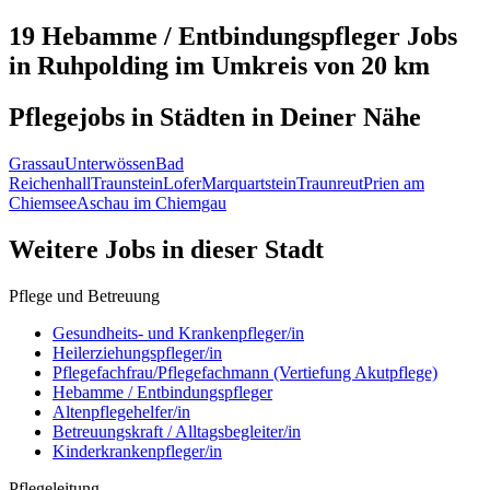
19 Hebamme / Entbindungspfleger
Jobs
in
Ruhpolding
im Umkreis von 20 km
Pflegejobs in
Städten
in Deiner Nähe
Grassau
Unterwössen
Bad
Reichenhall
Traunstein
Lofer
Marquartstein
Traunreut
Prien am
Chiemsee
Aschau im Chiemgau
Weitere Jobs in
dieser Stadt
Pflege und Betreuung
Gesundheits- und Krankenpfleger/in
Heilerziehungspfleger/in
Pflegefachfrau/Pflegefachmann (Vertiefung Akutpflege)
Hebamme / Entbindungspfleger
Altenpflegehelfer/in
Betreuungskraft / Alltagsbegleiter/in
Kinderkrankenpfleger/in
Pflegeleitung