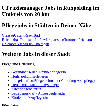
0 Praxismanager
Jobs in
Ruhpolding
im
Umkreis von 20 km
Pflegejobs in
Städten
in Deiner Nähe
Grassau
Unterwössen
Bad
Reichenhall
Traunstein
Lofer
Marquartstein
Traunreut
Prien am
Chiemsee
Aschau im Chiemgau
Weitere Jobs in
dieser Stadt
Pflege und Betreuung
Gesundheits- und Krankenpfleger/in
Heilerziehungspfleger/in
Pflegefachfrau/Pflegefachmann (Vertiefung Akutpflege)
Hebamme / Entbindungspfleger
Altenpflegehelfer/in
Betreuungskraft / Alltagsbegleiter/in
Kinderkrankenpfleger/in
Pflegeleitung