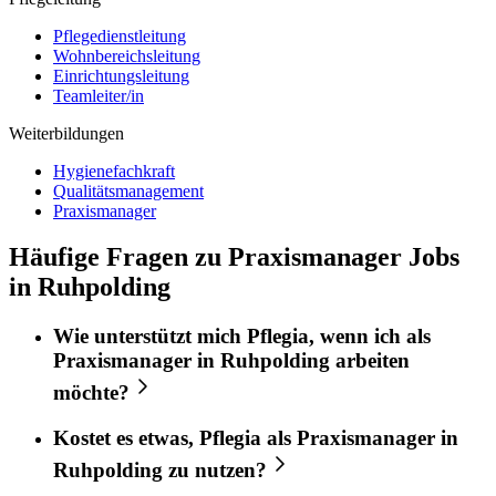
Pflegedienstleitung
Wohnbereichsleitung
Einrichtungsleitung
Teamleiter/in
Weiterbildungen
Hygienefachkraft
Qualitätsmanagement
Praxismanager
Häufige Fragen zu Praxismanager Jobs
in Ruhpolding
Wie unterstützt mich
Pflegia
, wenn ich als
Praxismanager
in
Ruhpolding
arbeiten
möchte?
Kostet es etwas,
Pflegia
als
Praxismanager
in
Ruhpolding
zu nutzen?