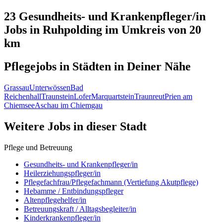
23 Gesundheits- und Krankenpfleger/in
Jobs in
Ruhpolding
im Umkreis von 20
km
Pflegejobs in
Städten
in Deiner Nähe
Grassau
Unterwössen
Bad
Reichenhall
Traunstein
Lofer
Marquartstein
Traunreut
Prien am
Chiemsee
Aschau im Chiemgau
Weitere Jobs in
dieser Stadt
Pflege und Betreuung
Gesundheits- und Krankenpfleger/in
Heilerziehungspfleger/in
Pflegefachfrau/Pflegefachmann (Vertiefung Akutpflege)
Hebamme / Entbindungspfleger
Altenpflegehelfer/in
Betreuungskraft / Alltagsbegleiter/in
Kinderkrankenpfleger/in