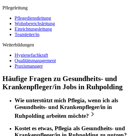
Pflegeleitung
Pflegedienstleitung
Wohnbereichsleitung
Einrichtungsleitung
Teamleiter/in
Weiterbildungen
Hygienefachkraft
Qualitätsmanagement
Praxismanager
Häufige Fragen zu Gesundheits- und
Krankenpfleger/in Jobs in Ruhpolding
Wie unterstützt mich
Pflegia
, wenn ich als
Gesundheits- und Krankenpfleger/in
in
Ruhpolding
arbeiten möchte?
Kostet es etwas,
Pflegia
als
Gesundheits- und
Krankenpfleger/in
in
Ruhpolding
zu nutzen?