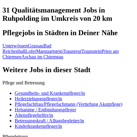
31 Qualitätsmanagement
Jobs in
Ruhpolding
im Umkreis von 20 km
Pflegejobs in
Städten
in Deiner Nähe
Unterwössen
Grassau
Bad
Reichenhall
Lofer
Marquartstein
Traunreut
Traunstein
Prien am
Chiemsee
Aschau im Chiemgau
Weitere Jobs in
dieser Stadt
Pflege und Betreuung
Gesundheits- und Krankenpfleger/in
Heilerziehungspfleger/in
Pflegefachfrau/Pflegefachmann (Vertiefung Akutpflege)
Hebamme / Entbindungspfleger
Altenpflegehelfer/in
Betreuungskraft / Alltagsbegleiter/in
Kinderkrankenpfleger/in
Pflegeleitung