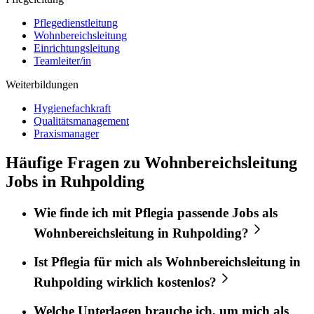
Pflegedienstleitung
Wohnbereichsleitung
Einrichtungsleitung
Teamleiter/in
Weiterbildungen
Hygienefachkraft
Qualitätsmanagement
Praxismanager
Häufige Fragen zu Wohnbereichsleitung
Jobs in Ruhpolding
Wie finde ich mit
Pflegia
passende Jobs als
Wohnbereichsleitung
in
Ruhpolding
?
Ist
Pflegia
für mich als
Wohnbereichsleitung
in
Ruhpolding
wirklich kostenlos?
Welche Unterlagen brauche ich, um mich als