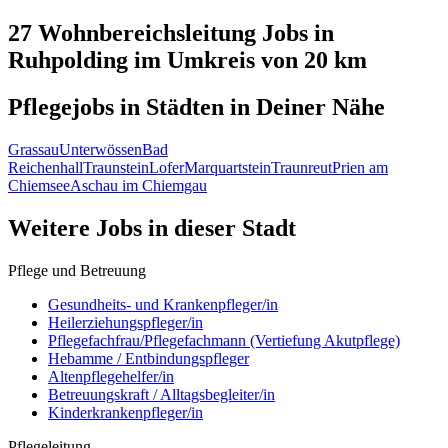
27 Wohnbereichsleitung
Jobs in
Ruhpolding
im Umkreis von 20 km
Pflegejobs in
Städten
in Deiner Nähe
Grassau
Unterwössen
Bad
Reichenhall
Traunstein
Lofer
Marquartstein
Traunreut
Prien am
Chiemsee
Aschau im Chiemgau
Weitere Jobs in
dieser Stadt
Pflege und Betreuung
Gesundheits- und Krankenpfleger/in
Heilerziehungspfleger/in
Pflegefachfrau/Pflegefachmann (Vertiefung Akutpflege)
Hebamme / Entbindungspfleger
Altenpflegehelfer/in
Betreuungskraft / Alltagsbegleiter/in
Kinderkrankenpfleger/in
Pflegeleitung