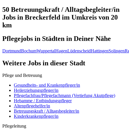
50 Betreuungskraft / Alltagsbegleiter/in
Jobs in
Breckerfeld
im Umkreis von 20
km
Pflegejobs in
Städten
in Deiner Nähe
Dortmund
Bochum
Wuppertal
Hagen
Lüdenscheid
Hattingen
Solingen
R
Weitere Jobs in
dieser Stadt
Pflege und Betreuung
Gesundheits- und Krankenpfleger/in
Heilerziehungspfleger/in
Pflegefachfrau/Pflegefachmann (Vertiefung Akutpflege)
Hebamme / Entbindungspfleger
Altenpflegehelfer/in
Betreuungskraft / Alltagsbegleiter/in
Kinderkrankenpfleger/in
Pflegeleitung