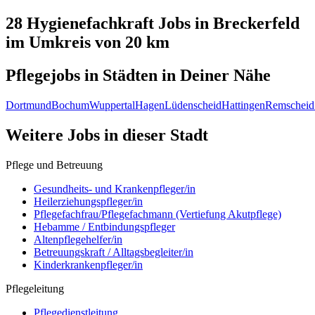
28 Hygienefachkraft
Jobs in
Breckerfeld
im Umkreis von 20 km
Pflegejobs in
Städten
in Deiner Nähe
Dortmund
Bochum
Wuppertal
Hagen
Lüdenscheid
Hattingen
Remscheid
Weitere Jobs in
dieser Stadt
Pflege und Betreuung
Gesundheits- und Krankenpfleger/in
Heilerziehungspfleger/in
Pflegefachfrau/Pflegefachmann (Vertiefung Akutpflege)
Hebamme / Entbindungspfleger
Altenpflegehelfer/in
Betreuungskraft / Alltagsbegleiter/in
Kinderkrankenpfleger/in
Pflegeleitung
Pflegedienstleitung