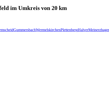
feld
im Umkreis von 20 km
emscheid
Gummersbach
Wermelskirchen
Plettenberg
Halver
Meinerzhage