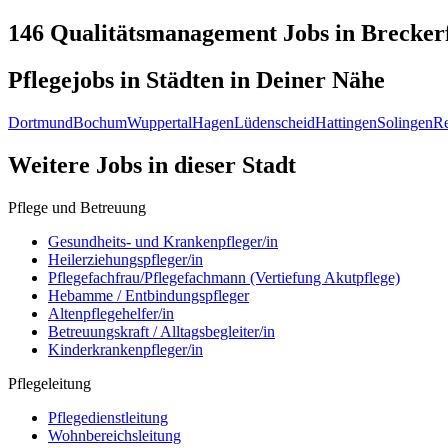
146 Qualitätsmanagement
Jobs in
Brecker
Pflegejobs in
Städten
in Deiner Nähe
Dortmund
Bochum
Wuppertal
Hagen
Lüdenscheid
Hattingen
Solingen
R
Weitere Jobs in
dieser Stadt
Pflege und Betreuung
Gesundheits- und Krankenpfleger/in
Heilerziehungspfleger/in
Pflegefachfrau/Pflegefachmann (Vertiefung Akutpflege)
Hebamme / Entbindungspfleger
Altenpflegehelfer/in
Betreuungskraft / Alltagsbegleiter/in
Kinderkrankenpfleger/in
Pflegeleitung
Pflegedienstleitung
Wohnbereichsleitung