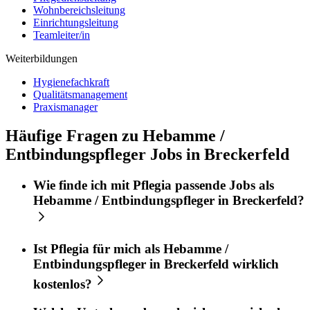
Wohnbereichsleitung
Einrichtungsleitung
Teamleiter/in
Weiterbildungen
Hygienefachkraft
Qualitätsmanagement
Praxismanager
Häufige Fragen zu Hebamme /
Entbindungspfleger Jobs in Breckerfeld
Wie finde ich mit
Pflegia
passende Jobs als
Hebamme / Entbindungspfleger
in
Breckerfeld
?
Ist
Pflegia
für mich als
Hebamme /
Entbindungspfleger
in
Breckerfeld
wirklich
kostenlos?