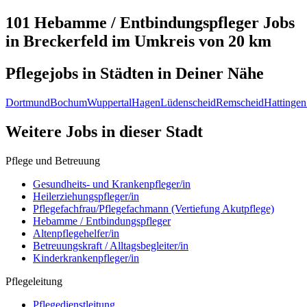
101 Hebamme / Entbindungspfleger
Jobs
in
Breckerfeld
im Umkreis von 20 km
Pflegejobs in
Städten
in Deiner Nähe
Dortmund
Bochum
Wuppertal
Hagen
Lüdenscheid
Remscheid
Hattingen
Weitere Jobs in
dieser Stadt
Pflege und Betreuung
Gesundheits- und Krankenpfleger/in
Heilerziehungspfleger/in
Pflegefachfrau/Pflegefachmann (Vertiefung Akutpflege)
Hebamme / Entbindungspfleger
Altenpflegehelfer/in
Betreuungskraft / Alltagsbegleiter/in
Kinderkrankenpfleger/in
Pflegeleitung
Pflegedienstleitung