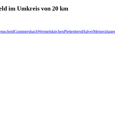
eld
im Umkreis von 20 km
emscheid
Gummersbach
Wermelskirchen
Plettenberg
Halver
Meinerzhage