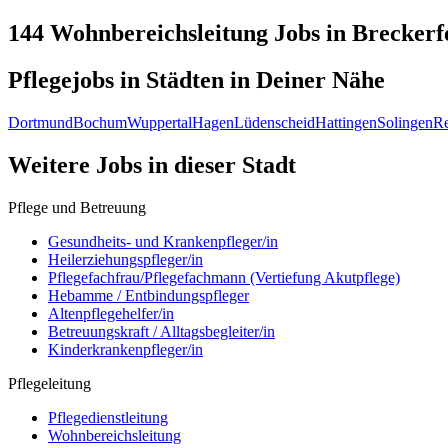
144 Wohnbereichsleitung
Jobs in
Breckerf
Pflegejobs in
Städten
in Deiner Nähe
Dortmund
Bochum
Wuppertal
Hagen
Lüdenscheid
Hattingen
Solingen
R
Weitere Jobs in
dieser Stadt
Pflege und Betreuung
Gesundheits- und Krankenpfleger/in
Heilerziehungspfleger/in
Pflegefachfrau/Pflegefachmann (Vertiefung Akutpflege)
Hebamme / Entbindungspfleger
Altenpflegehelfer/in
Betreuungskraft / Alltagsbegleiter/in
Kinderkrankenpfleger/in
Pflegeleitung
Pflegedienstleitung
Wohnbereichsleitung