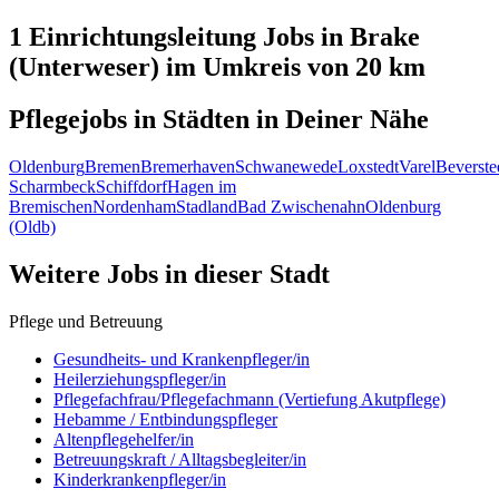
1 Einrichtungsleitung
Jobs in
Brake
(Unterweser)
im Umkreis von 20 km
Pflegejobs in
Städten
in Deiner Nähe
Oldenburg
Bremen
Bremerhaven
Schwanewede
Loxstedt
Varel
Beverste
Scharmbeck
Schiffdorf
Hagen im
Bremischen
Nordenham
Stadland
Bad Zwischenahn
Oldenburg
(Oldb)
Weitere Jobs in
dieser Stadt
Pflege und Betreuung
Gesundheits- und Krankenpfleger/in
Heilerziehungspfleger/in
Pflegefachfrau/Pflegefachmann (Vertiefung Akutpflege)
Hebamme / Entbindungspfleger
Altenpflegehelfer/in
Betreuungskraft / Alltagsbegleiter/in
Kinderkrankenpfleger/in