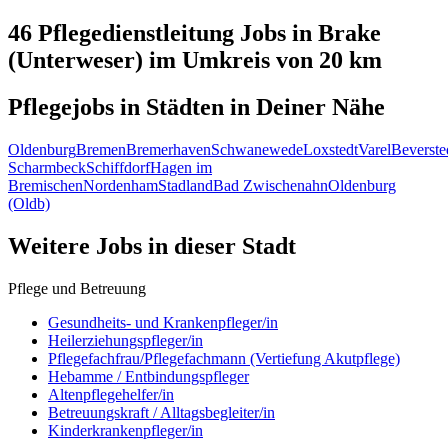
46 Pflegedienstleitung
Jobs in
Brake
(Unterweser)
im Umkreis von 20 km
Pflegejobs in
Städten
in Deiner Nähe
Oldenburg
Bremen
Bremerhaven
Schwanewede
Loxstedt
Varel
Beverste
Scharmbeck
Schiffdorf
Hagen im
Bremischen
Nordenham
Stadland
Bad Zwischenahn
Oldenburg
(Oldb)
Weitere Jobs in
dieser Stadt
Pflege und Betreuung
Gesundheits- und Krankenpfleger/in
Heilerziehungspfleger/in
Pflegefachfrau/Pflegefachmann (Vertiefung Akutpflege)
Hebamme / Entbindungspfleger
Altenpflegehelfer/in
Betreuungskraft / Alltagsbegleiter/in
Kinderkrankenpfleger/in