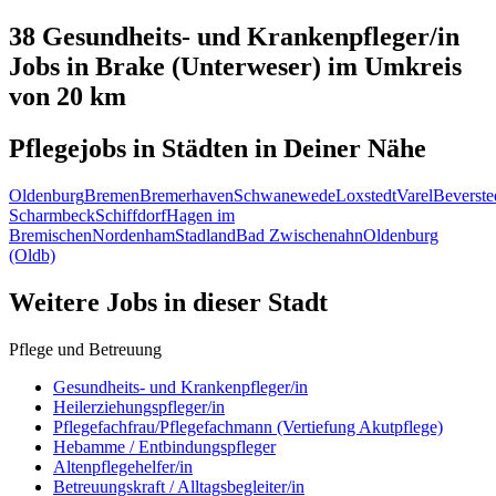
38 Gesundheits- und Krankenpfleger/in
Jobs in
Brake (Unterweser)
im Umkreis
von 20 km
Pflegejobs in
Städten
in Deiner Nähe
Oldenburg
Bremen
Bremerhaven
Schwanewede
Loxstedt
Varel
Beverste
Scharmbeck
Schiffdorf
Hagen im
Bremischen
Nordenham
Stadland
Bad Zwischenahn
Oldenburg
(Oldb)
Weitere Jobs in
dieser Stadt
Pflege und Betreuung
Gesundheits- und Krankenpfleger/in
Heilerziehungspfleger/in
Pflegefachfrau/Pflegefachmann (Vertiefung Akutpflege)
Hebamme / Entbindungspfleger
Altenpflegehelfer/in
Betreuungskraft / Alltagsbegleiter/in