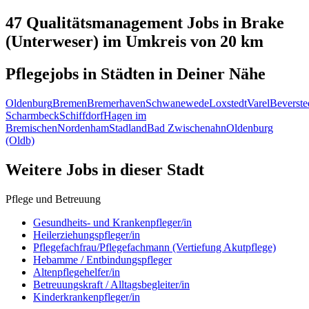
47 Qualitätsmanagement
Jobs in
Brake
(Unterweser)
im Umkreis von 20 km
Pflegejobs in
Städten
in Deiner Nähe
Oldenburg
Bremen
Bremerhaven
Schwanewede
Loxstedt
Varel
Beverste
Scharmbeck
Schiffdorf
Hagen im
Bremischen
Nordenham
Stadland
Bad Zwischenahn
Oldenburg
(Oldb)
Weitere Jobs in
dieser Stadt
Pflege und Betreuung
Gesundheits- und Krankenpfleger/in
Heilerziehungspfleger/in
Pflegefachfrau/Pflegefachmann (Vertiefung Akutpflege)
Hebamme / Entbindungspfleger
Altenpflegehelfer/in
Betreuungskraft / Alltagsbegleiter/in
Kinderkrankenpfleger/in