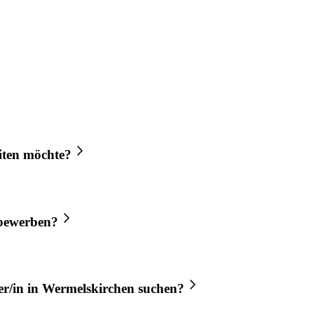
iten möchte?
bewerben?
r/in
in
Wermelskirchen
suchen?