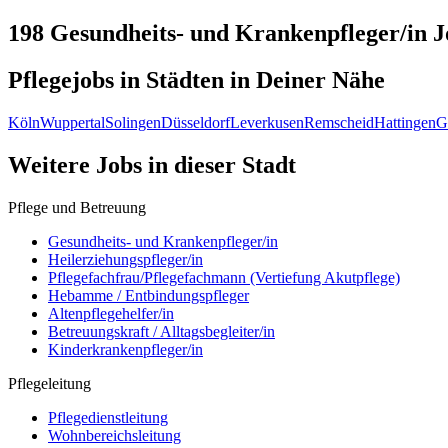
198 Gesundheits- und Krankenpfleger/in
J
Pflegejobs in
Städten
in Deiner Nähe
Köln
Wuppertal
Solingen
Düsseldorf
Leverkusen
Remscheid
Hattingen
G
Weitere Jobs in
dieser Stadt
Pflege und Betreuung
Gesundheits- und Krankenpfleger/in
Heilerziehungspfleger/in
Pflegefachfrau/Pflegefachmann (Vertiefung Akutpflege)
Hebamme / Entbindungspfleger
Altenpflegehelfer/in
Betreuungskraft / Alltagsbegleiter/in
Kinderkrankenpfleger/in
Pflegeleitung
Pflegedienstleitung
Wohnbereichsleitung