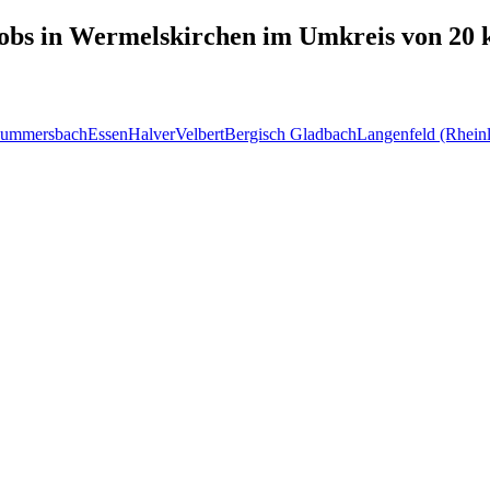
obs in
Wermelskirchen
im Umkreis von 20
ummersbach
Essen
Halver
Velbert
Bergisch Gladbach
Langenfeld (Rhein