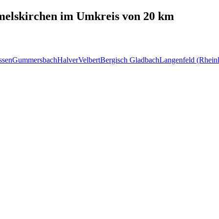
elskirchen
im Umkreis von 20 km
ssen
Gummersbach
Halver
Velbert
Bergisch Gladbach
Langenfeld (Rhein