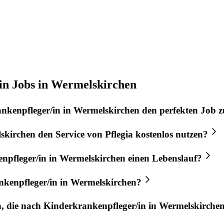
in Jobs in Wermelskirchen
nkenpfleger/in
in
Wermelskirchen
den perfekten
Job
z
skirchen
den Service von
Pflegia
kostenlos nutzen?
npfleger/in
in
Wermelskirchen
einen Lebenslauf?
kenpfleger/in
in
Wermelskirchen
?
n, die nach
Kinderkrankenpfleger/in
in
Wermelskirche