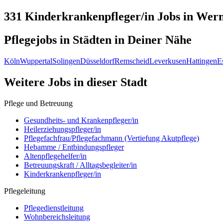
331 Kinderkrankenpfleger/in
Jobs in
Werm
Pflegejobs in
Städten
in Deiner Nähe
Köln
Wuppertal
Solingen
Düsseldorf
Remscheid
Leverkusen
Hattingen
E
Weitere Jobs in
dieser Stadt
Pflege und Betreuung
Gesundheits- und Krankenpfleger/in
Heilerziehungspfleger/in
Pflegefachfrau/Pflegefachmann (Vertiefung Akutpflege)
Hebamme / Entbindungspfleger
Altenpflegehelfer/in
Betreuungskraft / Alltagsbegleiter/in
Kinderkrankenpfleger/in
Pflegeleitung
Pflegedienstleitung
Wohnbereichsleitung