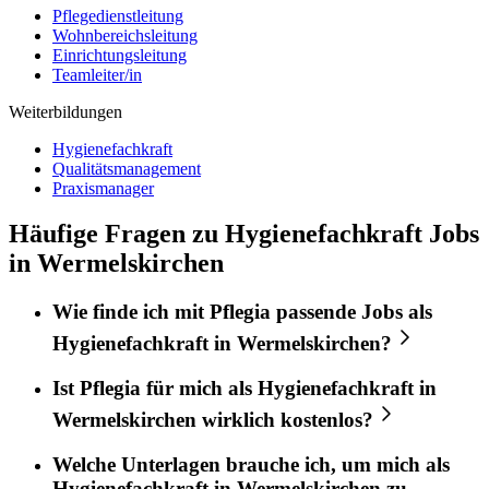
Pflegedienstleitung
Wohnbereichsleitung
Einrichtungsleitung
Teamleiter/in
Weiterbildungen
Hygienefachkraft
Qualitätsmanagement
Praxismanager
Häufige Fragen zu Hygienefachkraft Jobs
in Wermelskirchen
Wie finde ich mit
Pflegia
passende Jobs als
Hygienefachkraft
in
Wermelskirchen
?
Ist
Pflegia
für mich als
Hygienefachkraft
in
Wermelskirchen
wirklich kostenlos?
Welche Unterlagen brauche ich, um mich als
Hygienefachkraft
in
Wermelskirchen
zu