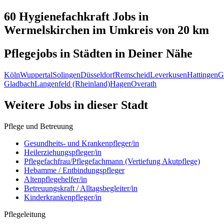
60 Hygienefachkraft
Jobs in
Wermelskirchen
im Umkreis von 20 km
Pflegejobs in
Städten
in Deiner Nähe
Köln
Wuppertal
Solingen
Düsseldorf
Remscheid
Leverkusen
Hattingen
G
Gladbach
Langenfeld (Rheinland)
Hagen
Overath
Weitere Jobs in
dieser Stadt
Pflege und Betreuung
Gesundheits- und Krankenpfleger/in
Heilerziehungspfleger/in
Pflegefachfrau/Pflegefachmann (Vertiefung Akutpflege)
Hebamme / Entbindungspfleger
Altenpflegehelfer/in
Betreuungskraft / Alltagsbegleiter/in
Kinderkrankenpfleger/in
Pflegeleitung