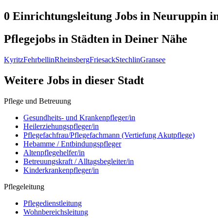
0 Einrichtungsleitung
Jobs in
Neuruppin
i
Pflegejobs in
Städten
in Deiner Nähe
Kyritz
Fehrbellin
Rheinsberg
Friesack
Stechlin
Gransee
Weitere Jobs in
dieser Stadt
Pflege und Betreuung
Gesundheits- und Krankenpfleger/in
Heilerziehungspfleger/in
Pflegefachfrau/Pflegefachmann (Vertiefung Akutpflege)
Hebamme / Entbindungspfleger
Altenpflegehelfer/in
Betreuungskraft / Alltagsbegleiter/in
Kinderkrankenpfleger/in
Pflegeleitung
Pflegedienstleitung
Wohnbereichsleitung