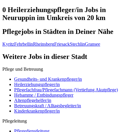
0 Heilerziehungspfleger/in
Jobs in
Neuruppin
im Umkreis von 20 km
Pflegejobs in
Städten
in Deiner Nähe
Kyritz
Fehrbellin
Rheinsberg
Friesack
Stechlin
Gransee
Weitere Jobs in
dieser Stadt
Pflege und Betreuung
Gesundheits- und Krankenpfleger/in
Heilerziehungspfleger/in
Pflegefachfrau/Pflegefachmann (Vertiefung Akutpflege)
Hebamme / Entbindungspfleger
Altenpflegehelfer/in
Betreuungskraft / Alltagsbegleiter/in
Kinderkrankenpfleger/in
Pflegeleitung
Pflegedienstleitung