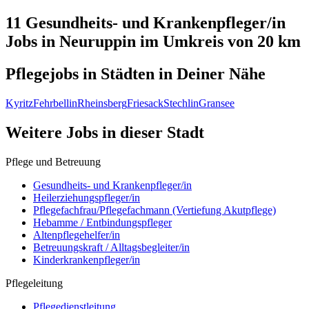
11 Gesundheits- und Krankenpfleger/in
Jobs in
Neuruppin
im Umkreis von 20 km
Pflegejobs in
Städten
in Deiner Nähe
Kyritz
Fehrbellin
Rheinsberg
Friesack
Stechlin
Gransee
Weitere Jobs in
dieser Stadt
Pflege und Betreuung
Gesundheits- und Krankenpfleger/in
Heilerziehungspfleger/in
Pflegefachfrau/Pflegefachmann (Vertiefung Akutpflege)
Hebamme / Entbindungspfleger
Altenpflegehelfer/in
Betreuungskraft / Alltagsbegleiter/in
Kinderkrankenpfleger/in
Pflegeleitung
Pflegedienstleitung