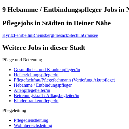
9 Hebamme / Entbindungspfleger
Jobs in
Pflegejobs in
Städten
in Deiner Nähe
Kyritz
Fehrbellin
Rheinsberg
Friesack
Stechlin
Gransee
Weitere Jobs in
dieser Stadt
Pflege und Betreuung
Gesundheits- und Krankenpfleger/in
Heilerziehungspfleger/in
Pflegefachfrau/Pflegefachmann (Vertiefung Akutpflege)
Hebamme / Entbindungspfleger
Altenpflegehelfer/in
Betreuungskraft / Alltagsbegleiter/in
Kinderkrankenpfleger/in
Pflegeleitung
Pflegedienstleitung
Wohnbereichsleitung