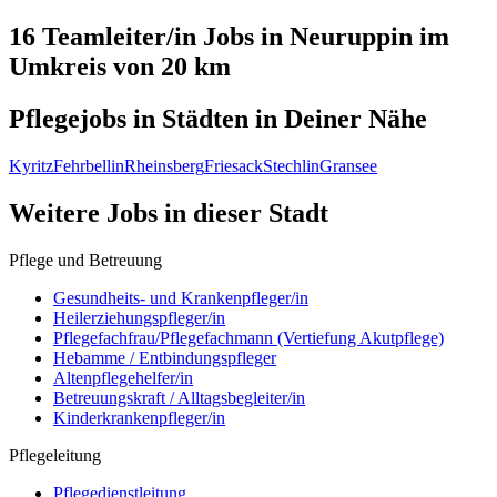
16 Teamleiter/in
Jobs in
Neuruppin
im
Umkreis von 20 km
Pflegejobs in
Städten
in Deiner Nähe
Kyritz
Fehrbellin
Rheinsberg
Friesack
Stechlin
Gransee
Weitere Jobs in
dieser Stadt
Pflege und Betreuung
Gesundheits- und Krankenpfleger/in
Heilerziehungspfleger/in
Pflegefachfrau/Pflegefachmann (Vertiefung Akutpflege)
Hebamme / Entbindungspfleger
Altenpflegehelfer/in
Betreuungskraft / Alltagsbegleiter/in
Kinderkrankenpfleger/in
Pflegeleitung
Pflegedienstleitung