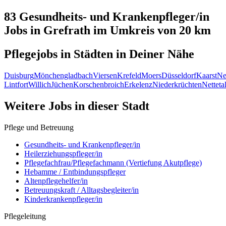
83 Gesundheits- und Krankenpfleger/in
Jobs in
Grefrath
im Umkreis von 20 km
Pflegejobs in
Städten
in Deiner Nähe
Duisburg
Mönchengladbach
Viersen
Krefeld
Moers
Düsseldorf
Kaarst
Ne
Lintfort
Willich
Jüchen
Korschenbroich
Erkelenz
Niederkrüchten
Netteta
Weitere Jobs in
dieser Stadt
Pflege und Betreuung
Gesundheits- und Krankenpfleger/in
Heilerziehungspfleger/in
Pflegefachfrau/Pflegefachmann (Vertiefung Akutpflege)
Hebamme / Entbindungspfleger
Altenpflegehelfer/in
Betreuungskraft / Alltagsbegleiter/in
Kinderkrankenpfleger/in
Pflegeleitung