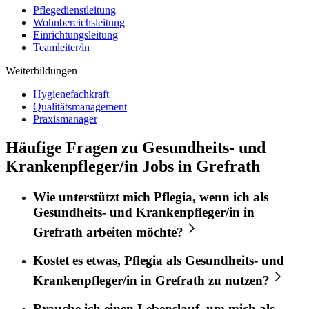
Pflegedienstleitung
Wohnbereichsleitung
Einrichtungsleitung
Teamleiter/in
Weiterbildungen
Hygienefachkraft
Qualitätsmanagement
Praxismanager
Häufige Fragen zu Gesundheits- und
Krankenpfleger/in Jobs in Grefrath
Wie unterstützt mich
Pflegia
, wenn ich als
Gesundheits- und Krankenpfleger/in
in
Grefrath
arbeiten möchte?
Kostet es etwas,
Pflegia
als
Gesundheits- und
Krankenpfleger/in
in
Grefrath
zu nutzen?
Brauche ich einen Lebenslauf, um mich als