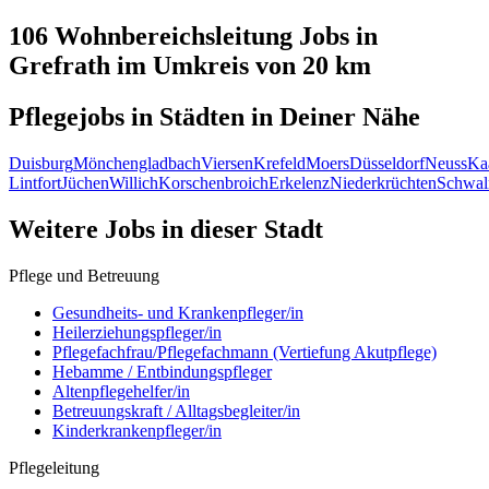
106 Wohnbereichsleitung
Jobs in
Grefrath
im Umkreis von 20 km
Pflegejobs in
Städten
in Deiner Nähe
Duisburg
Mönchengladbach
Viersen
Krefeld
Moers
Düsseldorf
Neuss
Ka
Lintfort
Jüchen
Willich
Korschenbroich
Erkelenz
Niederkrüchten
Schwal
Weitere Jobs in
dieser Stadt
Pflege und Betreuung
Gesundheits- und Krankenpfleger/in
Heilerziehungspfleger/in
Pflegefachfrau/Pflegefachmann (Vertiefung Akutpflege)
Hebamme / Entbindungspfleger
Altenpflegehelfer/in
Betreuungskraft / Alltagsbegleiter/in
Kinderkrankenpfleger/in
Pflegeleitung