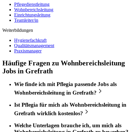
Pflegedienstleitung
Wohnbereichsleitung
Einrichtungsleitung
Teamleiter/in
Weiterbildungen
Hygienefachkraft
Qualitätsmanagement
Praxismanager
Häufige Fragen zu Wohnbereichsleitung
Jobs in Grefrath
Wie finde ich mit
Pflegia
passende Jobs als
Wohnbereichsleitung
in
Grefrath
?
Ist
Pflegia
für mich als
Wohnbereichsleitung
in
Grefrath
wirklich kostenlos?
Welche Unterlagen brauche ich, um mich als
Wohnbereichsleitung
in
Grefrath
zu bewerben?