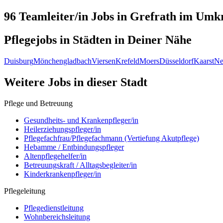
96 Teamleiter/in
Jobs in
Grefrath
im Umkr
Pflegejobs in
Städten
in Deiner Nähe
Duisburg
Mönchengladbach
Viersen
Krefeld
Moers
Düsseldorf
Kaarst
Ne
Weitere Jobs in
dieser Stadt
Pflege und Betreuung
Gesundheits- und Krankenpfleger/in
Heilerziehungspfleger/in
Pflegefachfrau/Pflegefachmann (Vertiefung Akutpflege)
Hebamme / Entbindungspfleger
Altenpflegehelfer/in
Betreuungskraft / Alltagsbegleiter/in
Kinderkrankenpfleger/in
Pflegeleitung
Pflegedienstleitung
Wohnbereichsleitung