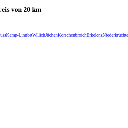
eis von 20 km
uss
Kamp-Lintfort
Willich
Jüchen
Korschenbroich
Erkelenz
Niederkrücht