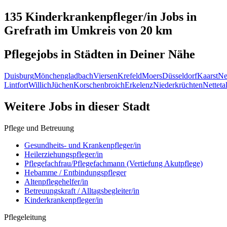
135 Kinderkrankenpfleger/in
Jobs in
Grefrath
im Umkreis von 20 km
Pflegejobs in
Städten
in Deiner Nähe
Duisburg
Mönchengladbach
Viersen
Krefeld
Moers
Düsseldorf
Kaarst
Ne
Lintfort
Willich
Jüchen
Korschenbroich
Erkelenz
Niederkrüchten
Netteta
Weitere Jobs in
dieser Stadt
Pflege und Betreuung
Gesundheits- und Krankenpfleger/in
Heilerziehungspfleger/in
Pflegefachfrau/Pflegefachmann (Vertiefung Akutpflege)
Hebamme / Entbindungspfleger
Altenpflegehelfer/in
Betreuungskraft / Alltagsbegleiter/in
Kinderkrankenpfleger/in
Pflegeleitung