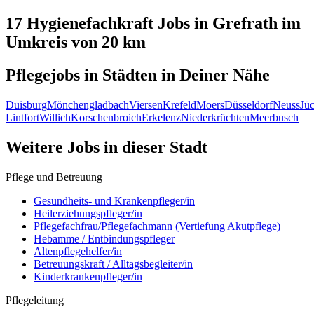
17 Hygienefachkraft
Jobs in
Grefrath
im
Umkreis von 20 km
Pflegejobs in
Städten
in Deiner Nähe
Duisburg
Mönchengladbach
Viersen
Krefeld
Moers
Düsseldorf
Neuss
Jü
Lintfort
Willich
Korschenbroich
Erkelenz
Niederkrüchten
Meerbusch
Weitere Jobs in
dieser Stadt
Pflege und Betreuung
Gesundheits- und Krankenpfleger/in
Heilerziehungspfleger/in
Pflegefachfrau/Pflegefachmann (Vertiefung Akutpflege)
Hebamme / Entbindungspfleger
Altenpflegehelfer/in
Betreuungskraft / Alltagsbegleiter/in
Kinderkrankenpfleger/in
Pflegeleitung