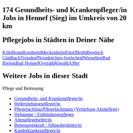
174 Gesundheits- und Krankenpfleger/in
Jobs in
Hennef (Sieg)
im Umkreis von 20
km
Pflegejobs in
Städten
in Deiner Nähe
Köln
Bonn
Bornheim
Meckenheim
Eitorf
Brühl
Bergisch
Gladbach
Troisdorf
Neunkirchen-Seelscheid
Wesseling
Bad
Breisig
Bad Honnef
Overath
Rösrath
Alfter
Weitere Jobs in
dieser Stadt
Pflege und Betreuung
Gesundheits- und Krankenpfleger/in
Heilerziehungspfleger/in
Pflegefachfrau/Pflegefachmann (Vertiefung Akutpflege)
Hebamme / Entbindungspfleger
Altenpflegehelfer/in
Betreuungskraft / Alltagsbegleiter/in
Kinderkrankenpfleger/in