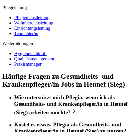
Pflegeleitung
Pflegedienstleitung
Wohnbereichsleitung
Einrichtungsleitung
Teamleiter/in
Weiterbildungen
Hygienefachkraft
Qualitätsmanagement
Praxismanager
Häufige Fragen zu Gesundheits- und
Krankenpfleger/in Jobs in Hennef (Sieg)
Wie unterstützt mich
Pflegia
, wenn ich als
Gesundheits- und Krankenpfleger/in
in
Hennef
(Sieg)
arbeiten möchte?
Kostet es etwas,
Pflegia
als
Gesundheits- und
Krankenpfleger/in
in
Hennef (Sieg)
zu nutzen?