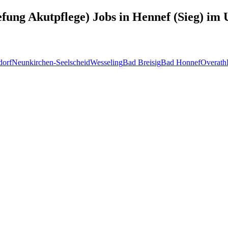
efung Akutpflege)
Jobs in
Hennef (Sieg)
im U
dorf
Neunkirchen-Seelscheid
Wesseling
Bad Breisig
Bad Honnef
Overath