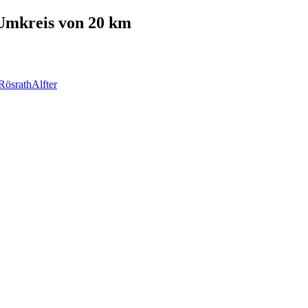
mkreis von 20 km
Rösrath
Alfter