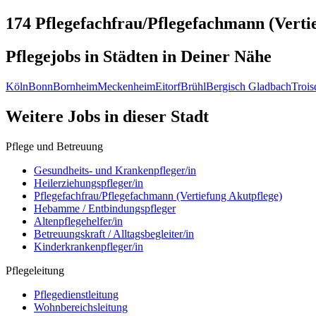
174 Pflegefachfrau/Pflegefachmann (Verti
Pflegejobs in
Städten
in Deiner Nähe
Köln
Bonn
Bornheim
Meckenheim
Eitorf
Brühl
Bergisch Gladbach
Trois
Weitere Jobs in
dieser Stadt
Pflege und Betreuung
Gesundheits- und Krankenpfleger/in
Heilerziehungspfleger/in
Pflegefachfrau/Pflegefachmann (Vertiefung Akutpflege)
Hebamme / Entbindungspfleger
Altenpflegehelfer/in
Betreuungskraft / Alltagsbegleiter/in
Kinderkrankenpfleger/in
Pflegeleitung
Pflegedienstleitung
Wohnbereichsleitung