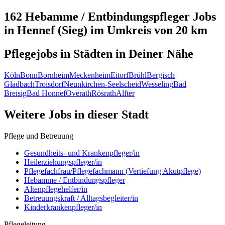
162 Hebamme / Entbindungspfleger
Jobs
in
Hennef (Sieg)
im Umkreis von 20 km
Pflegejobs in
Städten
in Deiner Nähe
Köln
Bonn
Bornheim
Meckenheim
Eitorf
Brühl
Bergisch
Gladbach
Troisdorf
Neunkirchen-Seelscheid
Wesseling
Bad
Breisig
Bad Honnef
Overath
Rösrath
Alfter
Weitere Jobs in
dieser Stadt
Pflege und Betreuung
Gesundheits- und Krankenpfleger/in
Heilerziehungspfleger/in
Pflegefachfrau/Pflegefachmann (Vertiefung Akutpflege)
Hebamme / Entbindungspfleger
Altenpflegehelfer/in
Betreuungskraft / Alltagsbegleiter/in
Kinderkrankenpfleger/in
Pflegeleitung