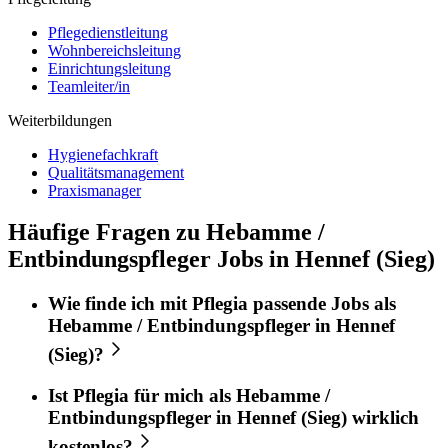
Pflegedienstleitung
Wohnbereichsleitung
Einrichtungsleitung
Teamleiter/in
Weiterbildungen
Hygienefachkraft
Qualitätsmanagement
Praxismanager
Häufige Fragen zu Hebamme /
Entbindungspfleger Jobs in Hennef (Sieg)
Wie finde ich mit
Pflegia
passende Jobs als
Hebamme / Entbindungspfleger
in
Hennef
(Sieg)
?
Ist
Pflegia
für mich als
Hebamme /
Entbindungspfleger
in
Hennef (Sieg)
wirklich
kostenlos?