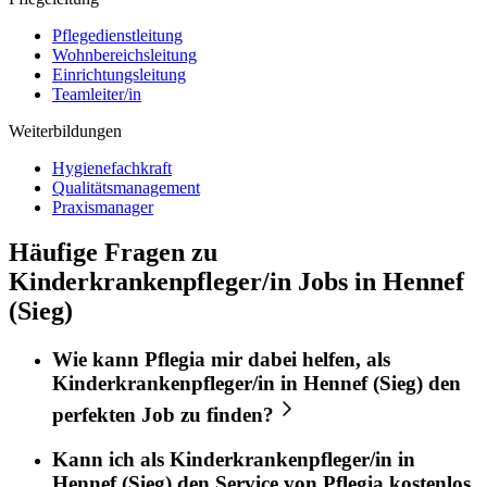
Pflegedienstleitung
Wohnbereichsleitung
Einrichtungsleitung
Teamleiter/in
Weiterbildungen
Hygienefachkraft
Qualitätsmanagement
Praxismanager
Häufige Fragen zu
Kinderkrankenpfleger/in Jobs in Hennef
(Sieg)
Wie kann
Pflegia
mir dabei helfen, als
Kinderkrankenpfleger/in
in
Hennef (Sieg)
den
perfekten
Job
zu finden?
Kann ich als
Kinderkrankenpfleger/in
in
Hennef (Sieg)
den Service von
Pflegia
kostenlos