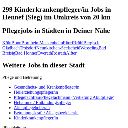
299 Kinderkrankenpfleger/in
Jobs in
Hennef (Sieg)
im Umkreis von 20 km
Pflegejobs in
Städten
in Deiner Nähe
Köln
Bonn
Bornheim
Meckenheim
Eitorf
Brühl
Bergisch
Gladbach
Troisdorf
Neunkirchen-Seelscheid
Wesseling
Bad
Breisig
Bad Honnef
Overath
Rösrath
Alfter
Weitere Jobs in
dieser Stadt
Pflege und Betreuung
Gesundheits- und Krankenpfleger/in
Heilerziehungspfleger/in
Pflegefachfrau/Pflegefachmann (Vertiefung Akutpflege)
Hebamme / Entbindungspfleger
Altenpflegehelfer/in
Betreuungskraft / Alltagsbegleiter/in
Kinderkrankenpfleger/in
Pflegeleitung