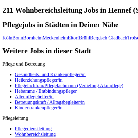
211 Wohnbereichsleitung
Jobs in
Hennef (S
Pflegejobs in
Städten
in Deiner Nähe
Köln
Bonn
Bornheim
Meckenheim
Eitorf
Brühl
Bergisch Gladbach
Trois
Weitere Jobs in
dieser Stadt
Pflege und Betreuung
Gesundheits- und Krankenpfleger/in
Heilerziehungspfleger/in
Pflegefachfrau/Pflegefachmann (Vertiefung Akutpflege)
Hebamme / Entbindungspfleger
Altenpflegehelfer/in
Betreuungskraft / Alltagsbegleiter/in
Kinderkrankenpfleger/in
Pflegeleitung
Pflegedienstleitung
Wohnbereichsleitung