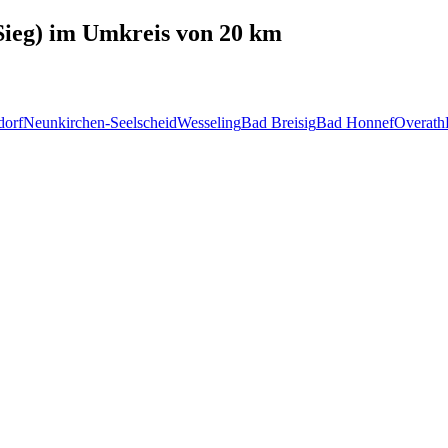
ieg)
im Umkreis von 20 km
dorf
Neunkirchen-Seelscheid
Wesseling
Bad Breisig
Bad Honnef
Overath